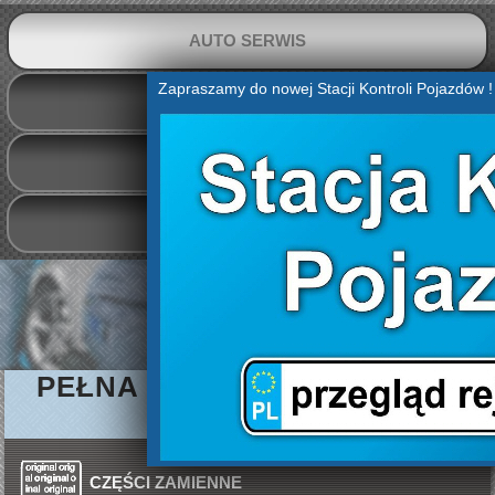
AUTO SERWIS
Zapraszamy do nowej Stacji Kontroli Pojazdów !
KONTAKT
SERWIS
GALERIA ZDJĘĆ
PEŁNA OBSŁUGA TWOJEGO
SAMOCHODU
CZĘŚCI ZAMIENNE